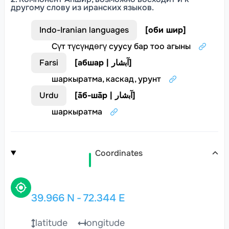
другому слову из иранских языков.
Indo-Iranian languages
[
оби шир
]
Сүт түсүндөгү суусу бар тоо агыны
Farsi
[
абшар | آﺑﺷﺎر
]
шаркыратма, каскад, урунт
Urdu
[
āб-шāр | آﺑﺷﺎر
]
шаркыратма
Coordinates
39.966
N
-
72.344
E
latitude
longitude