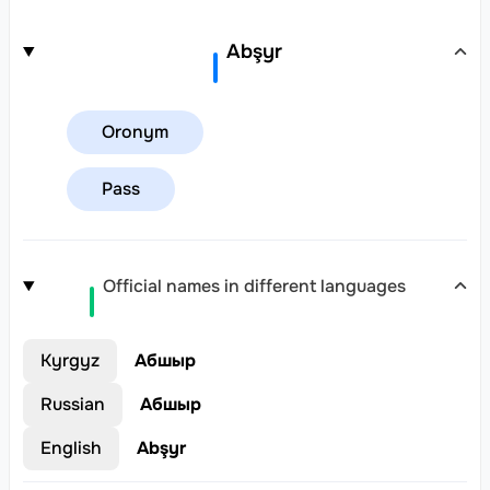
Abşyr
Oronym
Pass
Official names in different languages
Kyrgyz
Абшыр
Russian
Абшыр
English
Abşyr