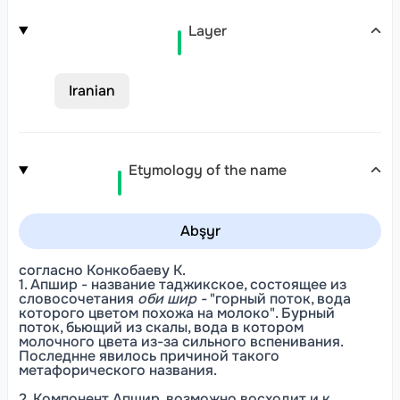
Layer
Iranian
Etymology of the name
Abşyr
согласно Конкобаеву К.
1. Апшир - название таджикское, состоящее из
словосочетания
оби шир -
"горный поток, вода
которого цветом похожа на молоко". Бурный
поток, бьющий из скалы, вода в котором
молочного цвета из-за сильного вспенивания.
Последнне явилось причиной такого
метафорического названия.
2. Компонент Апшир, возможно восходит и к