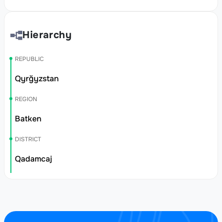
Hierarchy
REPUBLIC
Qyrğyzstan
REGION
Batken
DISTRICT
Qadamcaj