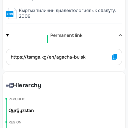
Кыргыз тилинин диалектологиялык сөздүгү.
PNG
2009
Permanent link
https://tamga.kg/en/agacha-bulak
Hierarchy
REPUBLIC
Qyrğyzstan
REGION