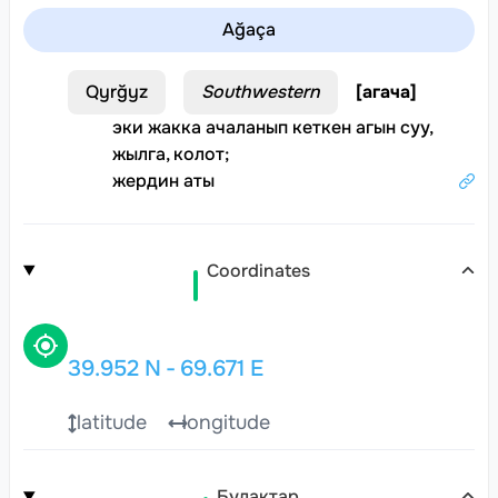
Ağaça
Qyrğyz
Southwestern
[
агача
]
эки жакка ачаланып кеткен агын суу,
жылга, колот
;
жердин аты
Coordinates
39.952
N
-
69.671
E
latitude
longitude
Булактар