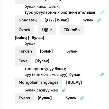
булак
;
канал, арык
;
түрк урууларынын биринин аталышы
Chagatay
[
ﺑوﻟﺎغ | bulag
]
булак
Özbek
Ujğur
Türkmön
[
buloq | |булак
]
булак
Turkish
[
bulak
]
булак
Tuva
[
булак
]
тоо өрөөнү
;
суу башы
;
суу (көп чоң эмес суу); булак
Mongolian languages
[
BULAγ
]
булак
;
саздуу жер
Evens
[
булак
]
булак