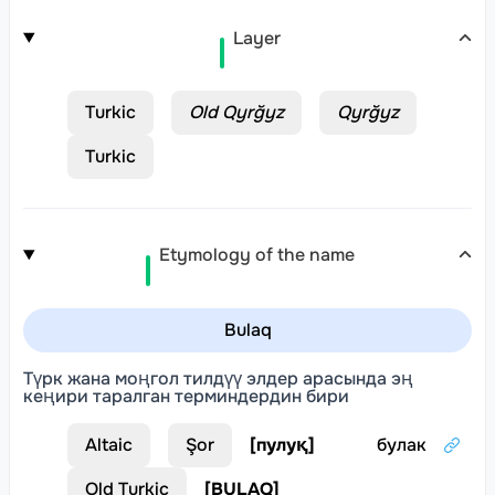
Layer
Turkic
Old Qyrğyz
Qyrğyz
Turkic
Etymology of the name
Bulaq
Түрк жана моңгол тилдүү элдер арасында эң
кеңири таралган терминдердин бири
Altaic
Şor
[
пулуқ
]
булак
Old Turkic
[
BULAQ
]