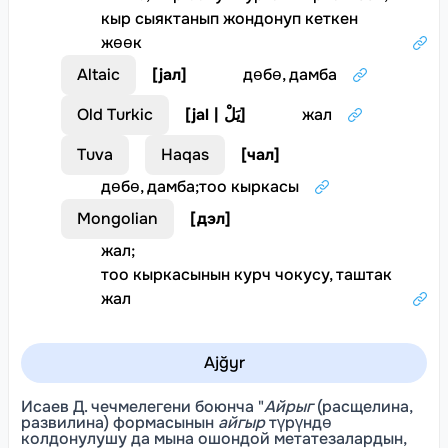
кыр сыяктанып жондонуп кеткен
жөөк
Altaic
[
jал
]
дөбө, дамба
Old Turkic
[
jal | يَلْ
]
жал
Tuva
Haqas
[
чал
]
дөбө, дамба
;
тоо кыркасы
Mongolian
[
дэл
]
жал
;
тоо кыркасынын курч чокусу, таштак
жал
Ajğyr
Исаев Д. чечмелегени боюнча "
Айрыг
(расщелина,
развилина) формасынын
айгыр
түрүндө
колдонулушу да мына ошондой метатезалардын,