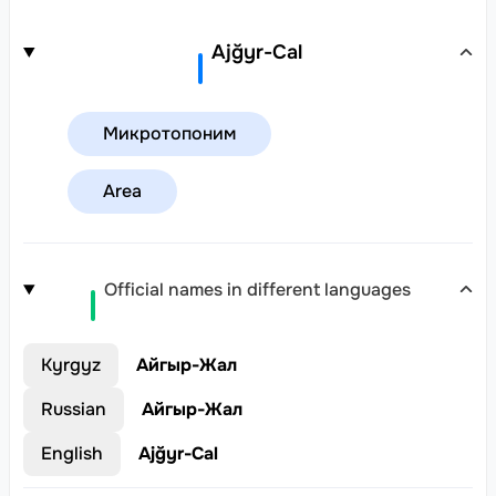
Ajğyr-Cal
Микротопоним
Area
Official names in different languages
Kyrgyz
Айгыр-Жал
Russian
Айгыр-Жал
English
Ajğyr-Cal