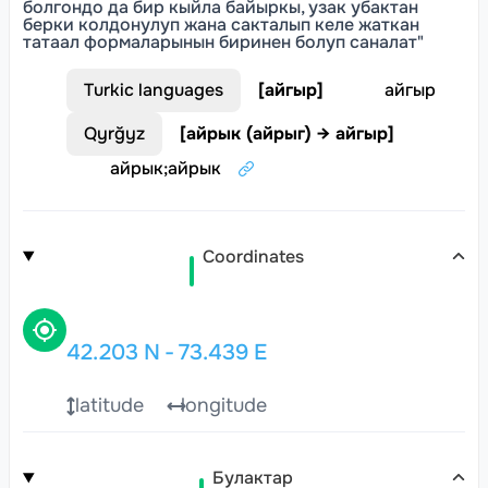
болгондо да бир кыйла байыркы, узак убактан
берки колдонулуп жана сакталып келе жаткан
татаал формаларынын биринен болуп саналат"
Turkic languages
[
айгыр
]
айгыр
Qyrğyz
[
айрык (айрыг) → айгыр
]
айрык
;
айрык
Coordinates
42.203
N
-
73.439
E
latitude
longitude
Булактар