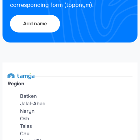
corresponding form (toponym).
Add name
Region
Batken
Jalal-Abad
Naryn
Osh
Talas
Chui