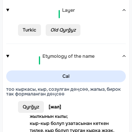
Layer
Turkic
Old Qyrğyz
Etymology of the name
Cal
тоо кыркасы, кыр, созулган дөңсөө, жапыз, бирок
так формаланган дөңсөө
Qyrğyz
[
жал
]
жылкынын кылы
;
кыр-кыр болуп узатасынан кеткен
тилке, кыр болуп турган кырка жээк,