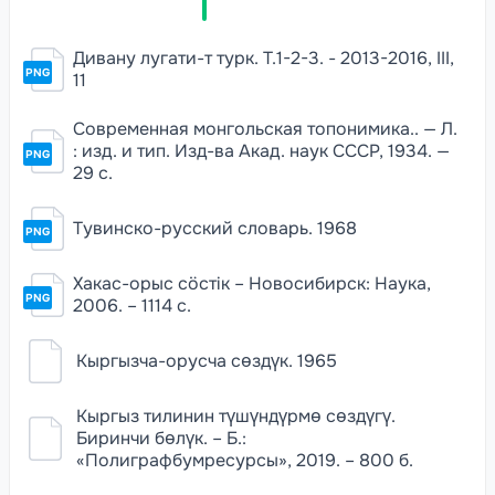
Дивану лугати-т турк. Т.1-2-3. - 2013-2016, III,
PNG
11
Современная монгольская топонимика.. — Л.
: изд. и тип. Изд-ва Акад. наук СССР, 1934. —
PNG
29 с.
Тувинско-русский словарь. 1968
PNG
Хакас-орыс сöстiк – Новосибирск: Наука,
PNG
2006. – 1114 с.
Кыргызча-орусча сөздүк. 1965
Кыргыз тилинин түшүндүрмө сөздүгү.
Биринчи бөлүк. – Б.:
«Полиграфбумресурсы», 2019. – 800 б.