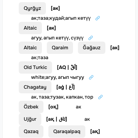
Qyrğyz
[
ак
]
ак
;
таза
;
кудай
;
агып кетүү
Altaic
[
ак
]
агуу, агып кетүү, сүзүү
Altaic
Qaraim
Ğağauz
[
ак
]
ак
;
таза
Old Turkic
[
AQ | اَقْ
]
white
;
агуу, агып чыгуу
Chagatay
[
aġ | آغ
]
ак, таза
;
тузак, капкан, тор
Özbek
[
оқ
]
ак
Ujğur
[
ақ | ئاق
]
ак
Qazaq
Qaraqalpaq
[
ақ
]