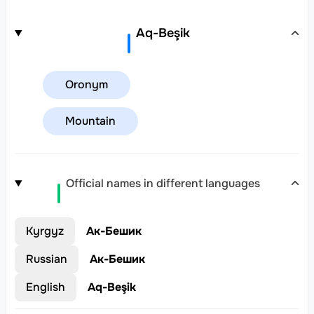
Aq-Beşik
Oronym
Mountain
Official names in different languages
Kyrgyz
Ак-Бешик
Russian
Ак-Бешик
English
Aq-Beşik