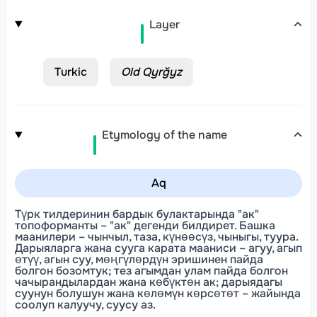
Layer
Turkic
Old Qyrğyz
Etymology of the name
Aq
Түрк тилдеринин бардык булактарында "ак"
топоформанты – "ак" дегенди билдирет. Башка
маанилери – чынчыл, таза, күнөөсүз, чыныгы, туура.
Дарыяларга жана сууга карата мааниси – агуу, агып
өтүү, агын суу, мөңгүлөрдүн эришинен пайда
болгон бозомтук; тез агымдан улам пайда болгон
чачырандылардан жана көбүктөн ак; дарыядагы
суунун болушун жана көлөмүн көрсөтөт – жайында
соолуп калуучу, суусу аз.