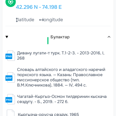
42.296
N
-
74.198
E
latitude
longitude
Булактар
Дивану лугати-т турк. Т.1-2-3. - 2013-2016, I,
PNG
268
Словарь алтайского и аладагского наречий
тюркского языка. — Казань: Православное
BMP
миссионерское общество (тип.
В.М.Ключникова), 1884. — IV, 494 c.
Чагатай-Кыргыз-Осмон тилдеринин кыскача
PNG
сөздүгү. - Б., 2019. - 272 б.
Кыргызча-орусча сөздүк. 1965