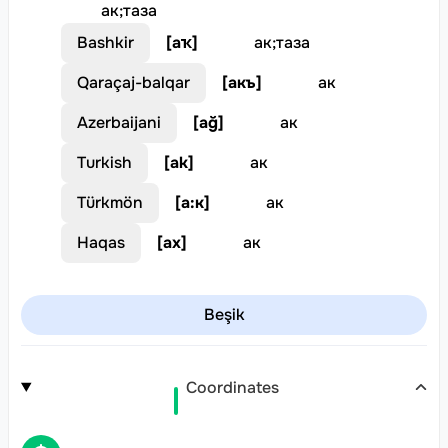
ак
;
таза
Bashkir
[
аҡ
]
ак
;
таза
Qaraçaj-balqar
[
акъ
]
ак
Azerbaijani
[
ağ
]
ак
Turkish
[
ak
]
ак
Türkmön
[
а:к
]
ак
Haqas
[
ах
]
ак
Beşik
Coordinates