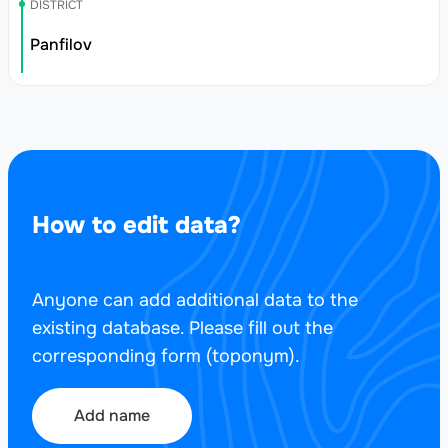
DISTRICT
Panfilov
How to edit data?
Anyone can add additional data to the
existing database. Please fill out the
corresponding form (toponym).
Add name