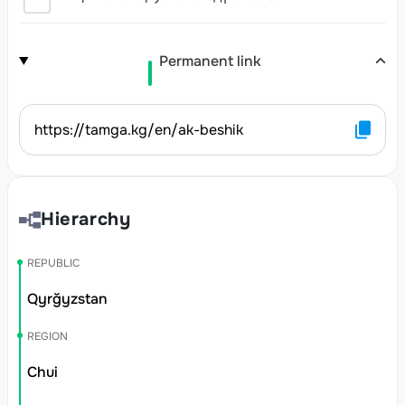
Permanent link
https://tamga.kg/en/ak-beshik
Hierarchy
REPUBLIC
Qyrğyzstan
REGION
Chui