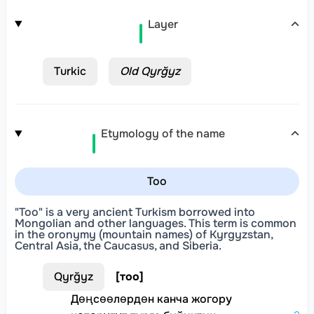
Layer
Turkic
Old Qyrğyz
Etymology of the name
Too
"Too" is a very ancient Turkism borrowed into
Mongolian and other languages. This term is common
in the oronymy (mountain names) of Kyrgyzstan,
Central Asia, the Caucasus, and Siberia.
Qyrğyz
[
тоо
]
Дөңсөөлөрдөн канча жогору