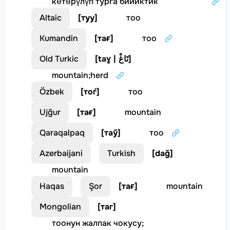
көтөрүлүп турга бийиктик
Altaic
[
туу
]
тоо
Kumandin
[
тағ
]
тоо
Old Turkic
[
taɣ | تَاغْ
]
mountain
;
herd
Özbek
[
тоѓ
]
тоо
Ujğur
[
тағ
]
mountain
Qaraqalpaq
[
таў
]
тоо
Azerbaijani
Turkish
[
dağ
]
mountain
Haqas
Şor
[
тағ
]
mountain
Mongolian
[
таг
]
тоонун жалпак чокусу
;