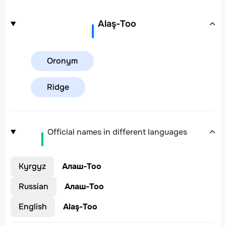
Alaş-Too
Oronym
Ridge
Official names in different languages
Kyrgyz
Алаш-Тоо
Russian
Алаш-Тоо
English
Alaş-Too