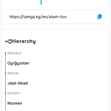
https://tamga.kg/en/alash-too
Hierarchy
REPUBLIC
Qyrğyzstan
REGION
Jalal-Abad
DISTRICT
Nooken