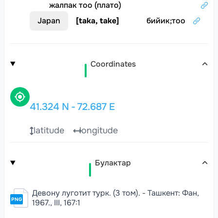
жалпак тоо (плато)
Japan
[
taka, take
]
бийик
;
тоо
Coordinates
41.324
N
-
72.687
E
latitude
longitude
Булактар
Девону луготит турк. (3 том). - Ташкент: Фан,
PNG
1967., III, 167:1