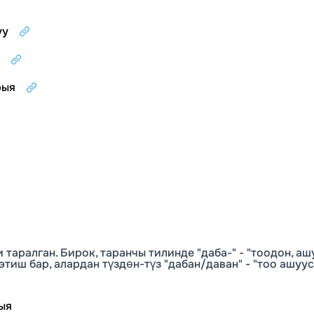
уу
рыя
таралган. Бирок, таранчы тилинде "даба-" - "тоодон, аш
 этиш бар, алардан түздөн-түз "дабан/даван" - "тоо ашуус
кыя