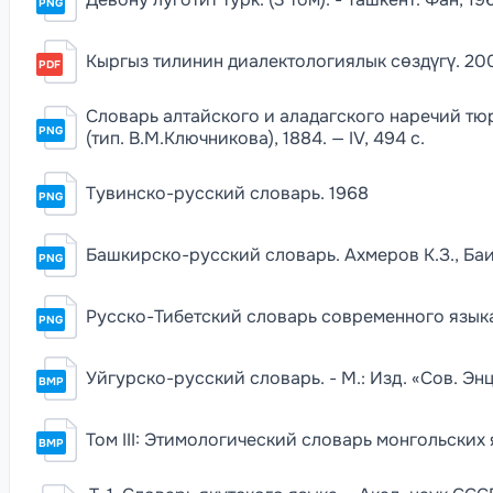
PNG
Кыргыз тилинин диалектологиялык сөздүгү. 20
PDF
Словарь алтайского и аладагского наречий тю
PNG
(тип. В.М.Ключникова), 1884. — IV, 494 c.
Тувинско-русский словарь. 1968
PNG
Башкирско-русский словарь. Ахмеров К.З., Баише
PNG
Русско-Тибетский словарь современного язык
PNG
Уйгурско-русский словарь. - М.: Изд. «Сов. Энц
BMP
Том III: Этимологический словарь монгольских яз
BMP