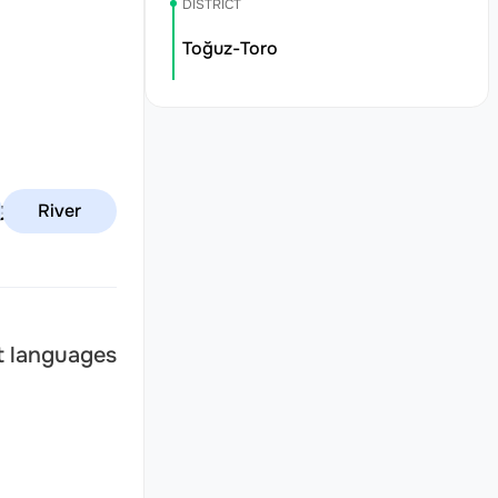
DISTRICT
Toğuz-Toro
avan-Suu
River
nt languages