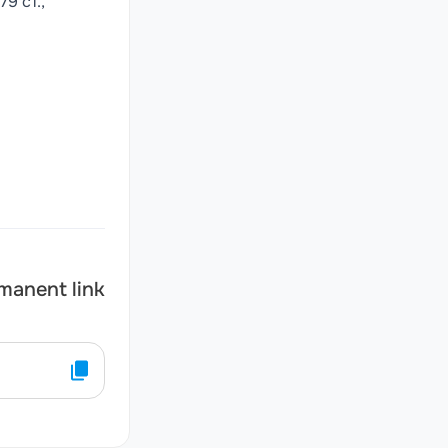
79 ст.,
manent link