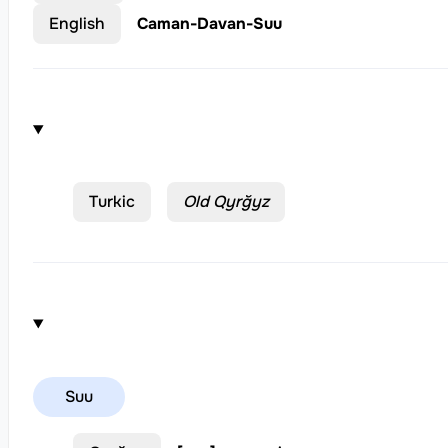
English
Caman-Davan-Suu
Turkic
Old Qyrğyz
Suu