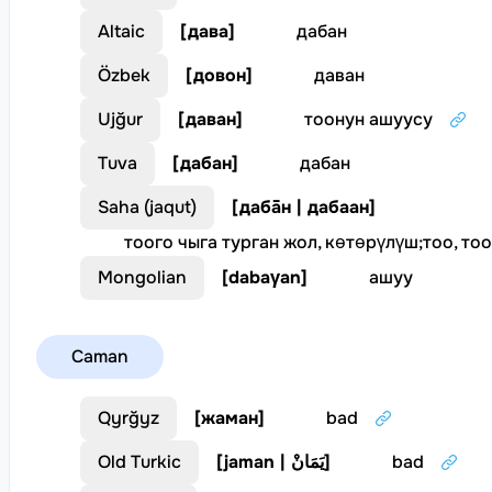
Altaic
[
дава
]
дабан
Özbek
[
довон
]
даван
Ujğur
[
даван
]
тоонун ашуусу
Tuva
[
дабан
]
дабан
Saha (jaqut)
[
дабāн | дабаан
]
тоого чыга турган жол, көтөрүлүш
;
тоо, тоо
Mongolian
[
dabaγan
]
ашуу
Caman
Qyrğyz
[
жаман
]
bad
Old Turkic
[
jaman | يَمَانْ
]
bad