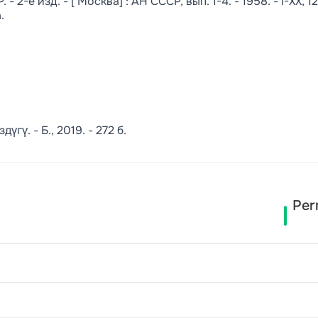
- 2-е изд. - [ Москва] : АН СССР, вып. 1-4. - 1958. - I-XX, 12
.
ү. - Б., 2019. - 272 б.
Per