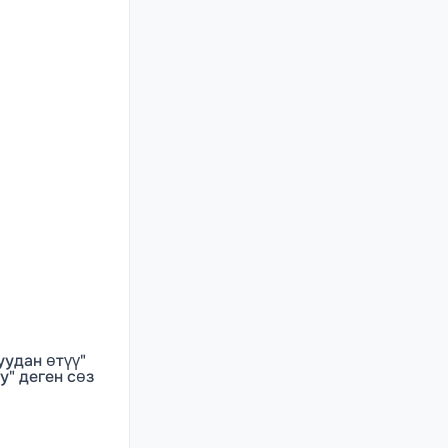
уудан өтүү"
у" деген сөз