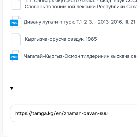
Т. 1. Словарь якутского языка. - Акад. наук СССР. 
Словарь топонимной лексики Республики Саха
Дивану лугати-т турк. Т.1-2-3. - 2013-2016, III, 21
PNG
Кыргызча-орусча сөздүк. 1965
Чагатай-Кыргыз-Осмон тилдеринин кыскача сөздүг
PNG
https://tamga.kg/en/zhaman-davan-suu