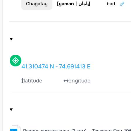
Chagatay
[
yaman | يامان
]
bad
41.310474
N
-
74.691413
E
latitude
longitude
Девону луготит турк. (3 том). - Ташкент: Фан, 1967.,