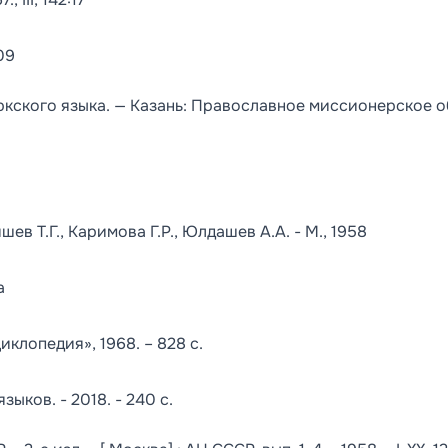
09
ркского языка. — Казань: Православное миссионерское 
в Т.Г., Каримова Г.Р., Юлдашев А.А. - М., 1958
а
иклопедия», 1968. – 828 с.
ыков. - 2018. - 240 с.