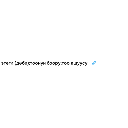
 этеги (дөбө)
;
тоонун боору
;
тоо ашуусу