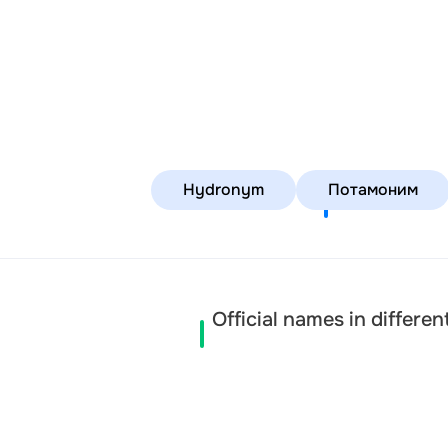
Caman-D
Hydronym
Потамоним
Official names in differe