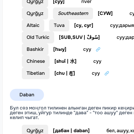
Qyrğyz
[
суу
]
river
Qyrğyz
Southeastern
[
СУW
]
с
Altaic
Tuva
[
су, суг
]
суу
;
дарыя
Old Turkic
[
SUB,SUV | سُوڤْ
]
суу
;
да
Bashkir
[
һыу
]
суу
Chinese
[
shuǐ | 水
]
суу
Tibetian
[
chu | ཆུ་
]
суу
Daban
Бул сөз моңгол тилинен алынган деген пикир кеңири 
деген этиш, уйгур тилинде "дава" - "тоо ашуу" деген
келип чыгат.
Qyrğyz
[
дабан | daban
]
бел, ашуу, 