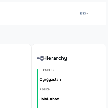
ENG
Hierarchy
REPUBLIC
Qyrğyzstan
REGION
Jalal-Abad