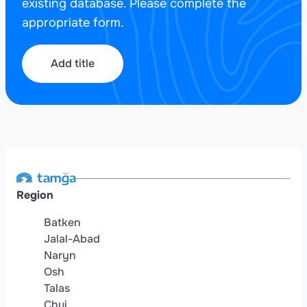
existing database. Please complete the
appropriate form.
Add title
Region
Batken
Jalal-Abad
Naryn
Osh
Talas
Chui