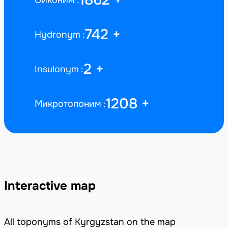
1862
+
Ойконим
742
+
Hydronym
2
+
Insulonym
1208
+
Микротопоним
Interactive map
All toponyms of Kyrgyzstan on the map