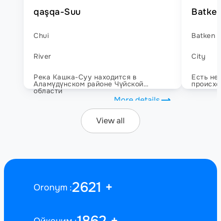
qaşqa-Suu
Batke
Chui
Batken
River
City
Река Кашка-Суу находится в
Есть не
Аламүдүнском районе Чүйской
происхо
области
"
тестовое
"
More details
Согласн
Конкоба
включен
View all
Кыргызс
селение
подходи
положе
2621
+
Oronym