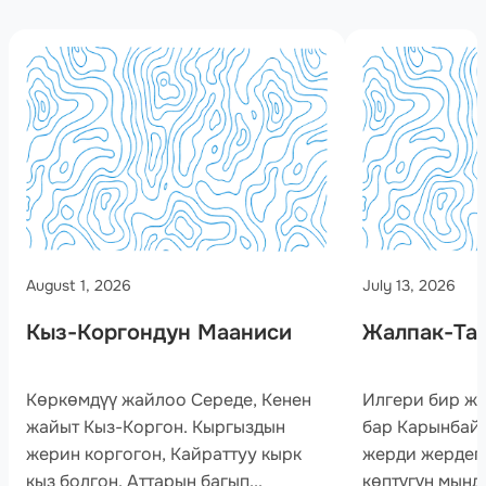
August 1, 2026
July 13, 2026
Кыз-Коргондун Мааниси
Жалпак-Та
Көркөмдүү жайлоо Середе, Кенен
Илгери бир ж
жайыт Кыз-Коргон. Кыргыздын
бар Карынбай 
жерин коргогон, Кайраттуу кырк
жерди жердег
кыз болгон. Аттарын багып...
көптүгүн мынд