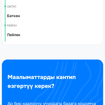
ОБЛУС
Баткен
РАЙОН
Лейлек
Маалыматтарды кантип
өзгөртүү керек?
Ар бир каалоочу учурдагы базага кошумча