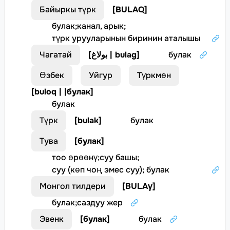
Байыркы түрк
[
BULAQ
]
булак
;
канал, арык
;
түрк урууларынын биринин аталышы
Чагатай
[
ﺑوﻟﺎغ | bulag
]
булак
Өзбек
Уйгур
Түркмөн
[
buloq | |булак
]
булак
Түрк
[
bulak
]
булак
Тува
[
булак
]
тоо өрөөнү
;
суу башы
;
суу (көп чоң эмес суу); булак
Монгол тилдери
[
BULAγ
]
булак
;
саздуу жер
Эвенк
[
булак
]
булак