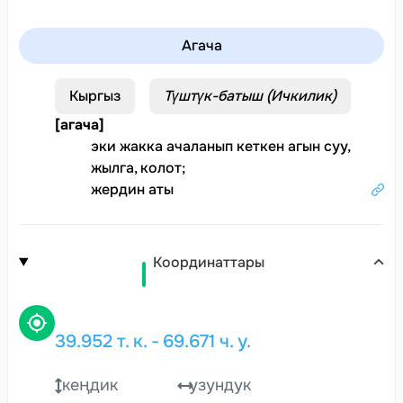
Агача
Кыргыз
Түштүк-батыш (Ичкилик)
[
агача
]
эки жакка ачаланып кеткен агын суу,
жылга, колот
;
жердин аты
Координаттары
39.952
т. к.
-
69.671
ч. у.
кеңдик
узундук