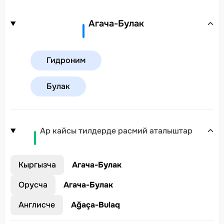
Агача-Булак
Гидроним
Булак
Ар кайсы тилдерде расмий аталыштар
Кыргызча
Агача-Булак
Орусча
Агача-Булак
Англисче
Ağaça-Bulaq