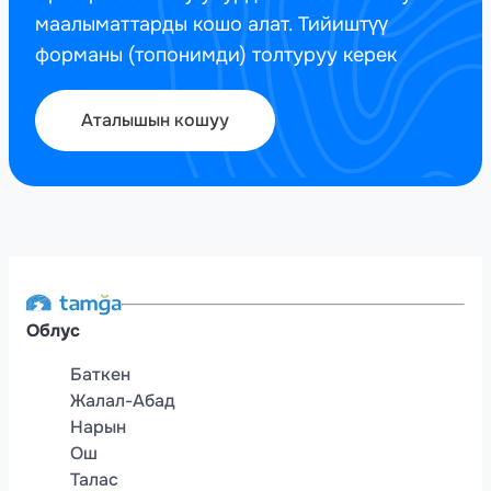
маалыматтарды кошо алат. Тийиштүү
форманы (топонимди) толтуруу керек
Аталышын кошуу
Облус
Баткен
Жалал-Абад
Нарын
Ош
Талас