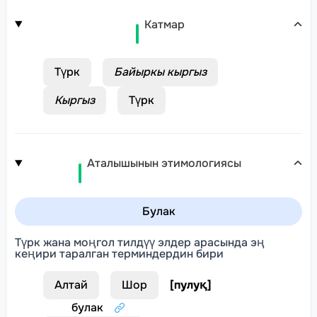
Катмар
Түрк
Байыркы кыргыз
Кыргыз
Түрк
Аталышынын этимологиясы
Булак
Түрк жана моңгол тилдүү элдер арасында эң
кеңири таралган терминдердин бири
Алтай
Шор
[
пулуқ
]
булак