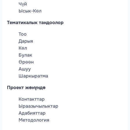
Чүй
Ысык-Көл
Тематикалык тандоолор
Тоо
Дарыя
Көл
Булак
Өрөөн
Ашуу
Шаркыратма
Проект жөнүндө
Контакттар
Ыраазычылыктар
Адабияттар
Методология