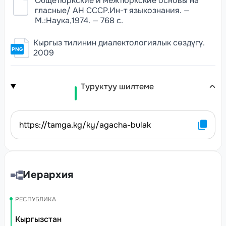
Общетюркские и межтюркские основы на
гласные/ АН СССР.Ин-т языкознания. —
М.:Наука,1974. — 768 с.
Кыргыз тилинин диалектологиялык сөздүгү.
PNG
2009
Туруктуу шилтеме
https://tamga.kg/ky/agacha-bulak
Иерархия
РЕСПУБЛИКА
Кыргызстан