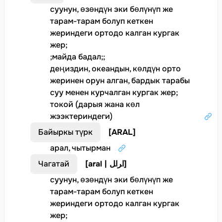
суунун, өзөндүн эки бөлүнүп же
тарам-тарам болуп кеткен
жериндеги ортодо калган кургак
жер
;
;
майда бадал
;
;
деңиздин, океандын, көлдүн орто
жеринен орун алган, бардык тарабы
суу менен курчалган кургак жер
;
токой (дарыя жана көл
жээктериндеги)
Байыркы түрк
[
ARAL
]
арал, чытырман
Чагатай
[
aral | ﺍﺮﺍﻞ
]
суунун, өзөндүн эки бөлүнүп же
тарам-тарам болуп кеткен
жериндеги ортодо калган кургак
жер
;