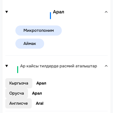
Арал
Микротопоним
Аймак
Ар кайсы тилдерде расмий аталыштар
Кыргызча
Арал
Орусча
Арал
Англисче
Aral