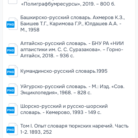
«Полиграфбумресурсы», 2019. – 800 б.
Башкирско-русский словарь. Ахмеров К.З.,
Баишев Т.Г., Каримова Г.Р., Юлдашев А.А. -
PNG
М., 1958
Алтайско-русский словарь. - БНУ РА «НИИ
алтаистики им. С. С. Суразакова». – Горно-
PNG
Алтайск, 2018. – 936 с.
Кумандинско-русский словарь.1995
PNG
Уйгурско-русский словарь. - М.: Изд. «Сов.
PNG
Энциклопедия», 1968. – 828 с.
Шорско-русский и русско-шорский
PNG
словарь. - Кемерово, 1993 - 149 с.
Том I. Опыт словаря тюркских наречий. Часть
PNG
1-2. 1893, 252