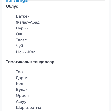
Облус
Баткен
Жалал-Абад
Нарын
Ош
Талас
Чүй
Ысык-Көл
Тематикалык тандоолор
Тоо
Дарыя
Көл
Булак
Өрөөн
Ашуу
Шаркыратма