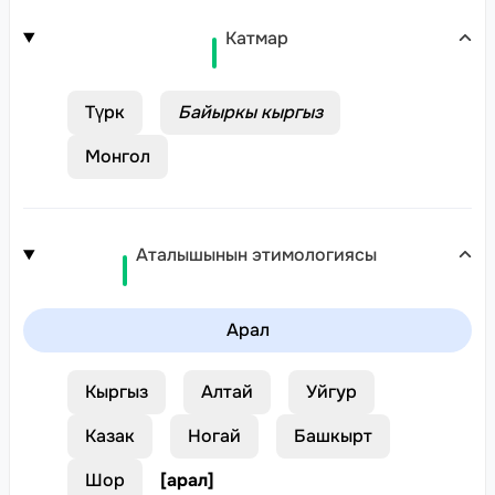
Катмар
Түрк
Байыркы кыргыз
Монгол
Аталышынын этимологиясы
Арал
Кыргыз
Алтай
Уйгур
Казак
Ногай
Башкырт
Шор
[
арал
]