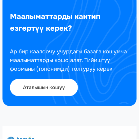
Маалыматтарды кантип
өзгөртүү керек?
Ар бир каалоочу учурдагы базага кошумча
маалыматтарды кошо алат. Тийиштүү
форманы (топонимди) толтуруу керек
Аталышын кошуу