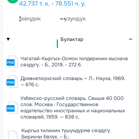
42.737
т. к.
-
78.551
ч. у.
кеңдик
узундук
Булактар
Чагатай-Кыргыз-Осмон тилдеринин кыскача
PNG
сөздүгү. - Б., 2019. - 272 б.
Древнетюркский словарь — Л.: Наука, 1969.
PNG
— 676 с.
Узбекско-русский словарь. Свыше 40 000
слов. Москва : Государственное
PNG
издательство иностранных и национальных
словарей, 1959. — 838 с.
Кыргыз тилинин түшүндүрмө сөздүгү.
Биринчи бөлүк. – Б.: