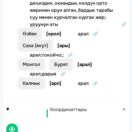
деңиздин, океандын, көлдүн орто
жеринен орун алган, бардык тарабы
суу менен курчалган кургак жер
;
уруунун аты
Өзбек
[
орол
]
арал
Саха (якут)
[
ары
]
арал
;
токойчо
;
;
Монгол
Бурят
[
арал
]
арал
;
дарыя
Калмык
[
арл
]
арал
Координаттары