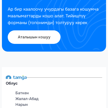
Ар бир каалоочу учурдагы базага кошумча
маалыматтарды кошо алат. Тийиштүү
форманы (топонимди) толтуруу керек
Аталышын кошуу
Облус
Баткен
Жалал-Абад
Нарын