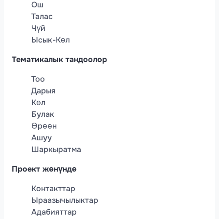
Ош
Талас
Чүй
Ысык-Көл
Тематикалык тандоолор
Тоо
Дарыя
Көл
Булак
Өрөөн
Ашуу
Шаркыратма
Проект жөнүндө
Контакттар
Ыраазычылыктар
Адабияттар