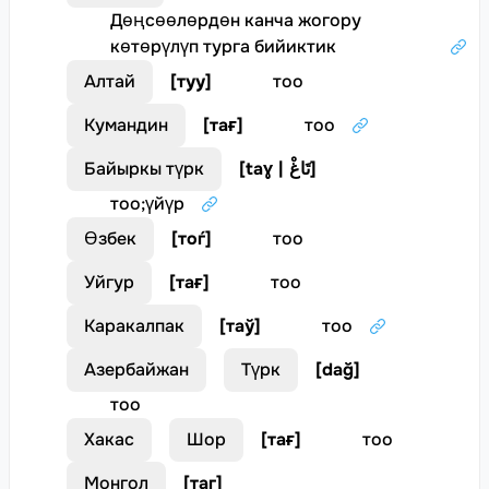
Дөңсөөлөрдөн канча жогору
көтөрүлүп турга бийиктик
Алтай
[
туу
]
тоо
Кумандин
[
тағ
]
тоо
Байыркы түрк
[
taɣ | تَاغْ
]
тоо
;
үйүр
Өзбек
[
тоѓ
]
тоо
Уйгур
[
тағ
]
тоо
Каракалпак
[
таў
]
тоо
Азербайжан
Түрк
[
dağ
]
тоо
Хакас
Шор
[
тағ
]
тоо
Монгол
[
таг
]