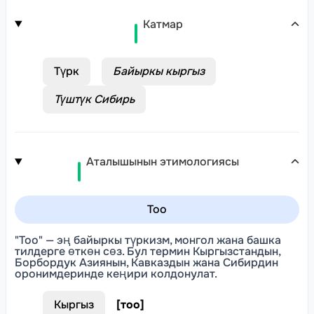
Катмар
Түрк
Байыркы кыргыз
Түштүк Сибирь
Аталышынын этимологиясы
Тоо
"Тоо" — эң байыркы түркизм, монгол жана башка
тилдерге өткөн сөз. Бул термин Кыргызстандын,
Борбордук Азиянын, Кавказдын жана Сибирдин
оронимдеринде кеңири колдонулат.
Кыргыз
[
тоо
]