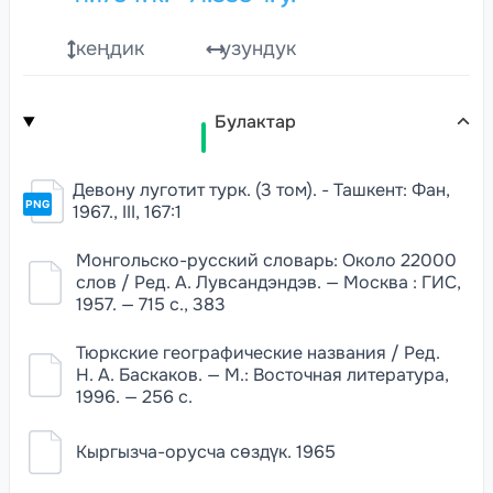
кеңдик
узундук
Булактар
Девону луготит турк. (3 том). - Ташкент: Фан,
PNG
1967., III, 167:1
Монгольско-русский словарь: Около 22000
слов / Ред. А. Лувсандэндэв. — Москва : ГИС,
1957. — 715 с., 383
Тюркские географические названия / Ред.
Н. А. Баскаков. — М.: Восточная литература,
1996. — 256 с.
Кыргызча-орусча сөздүк. 1965