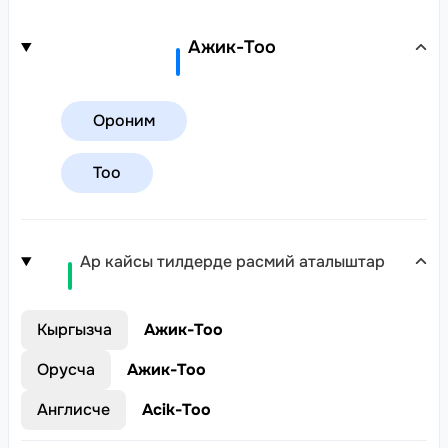
Ажик-Тоо
Ороним
Тоо
Ар кайсы тилдерде расмий аталыштар
Кыргызча
Ажик-Тоо
Орусча
Ажик-Тоо
Англисче
Acik-Too