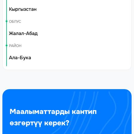
Кыргызстан
ОБЛУС
Жалал-Абад
РАЙОН
Ала-Бука
Маалыматтарды кантип
өзгөртүү керек?