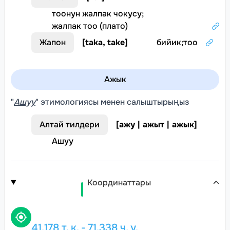
тоонун жалпак чокусу
;
жалпак тоо (плато)
Жапон
[
taka, take
]
бийик
;
тоо
Ажык
"
Ашуу
" этимологиясы менен салыштырыңыз
Алтай тилдери
[
ажу | ажыт | ажык
]
Ашуу
Координаттары
41.178
т. к.
-
71.338
ч. у.