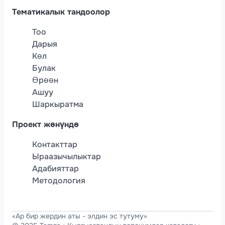
Тематикалык тандоолор
Тоо
Дарыя
Көл
Булак
Өрөөн
Ашуу
Шаркыратма
Проект жөнүндө
Контакттар
Ыраазычылыктар
Адабияттар
Методология
«Ар бир жердин аты - элдин эс тутуму»