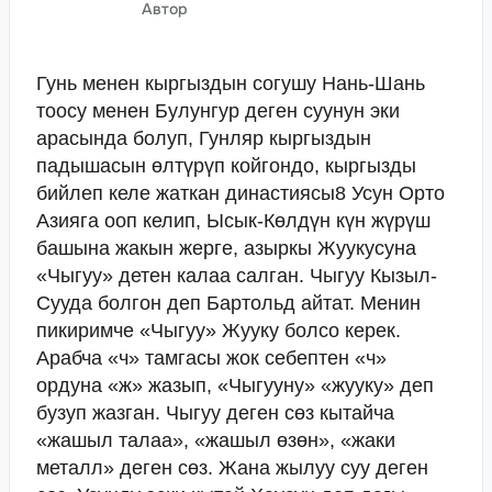
Автор
Гунь менен кыргыздын согушу Нань-Шань
тоосу менен Булунгур деген суунун эки
арасында болуп, Гунляр кыргыздын
падышасын өлтүрүп койгондо, кыргызды
бийлеп келе жаткан династиясы8 Усун Орто
Азияга ооп келип, Ысык-Көлдүн күн жүрүш
башына жакын жерге, азыркы Жуукусуна
«Чыгуу» детен калаа салган. Чыгуу Кызыл-
Сууда болгон деп Бартольд айтат. Менин
пикиримче «Чыгуу» Жууку болсо керек.
Арабча «ч» тамгасы жок себептен «ч»
ордуна «ж» жазып, «Чыгууну» «жууку» деп
бузуп жазган. Чыгуу деген сөз кытайча
«жашыл талаа», «жашыл өзөн», «жаки
металл» деген сөз. Жана жылуу суу деген