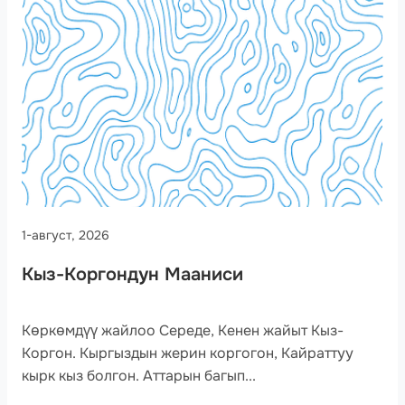
1-август, 2026
Кыз-Коргондун Мааниси
Көркөмдүү жайлоо Середе, Кенен жайыт Кыз-
Коргон. Кыргыздын жерин коргогон, Кайраттуу
кырк кыз болгон. Аттарын багып...