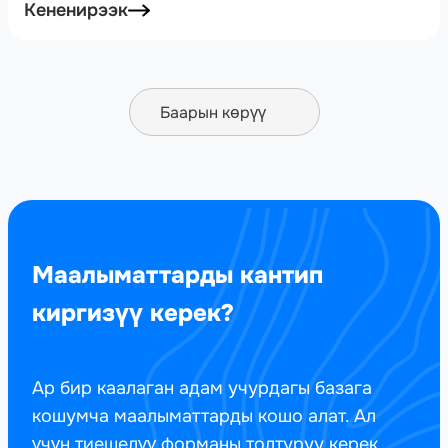
Кененирээк
Баарын көрүү
Маалыматтарды кантип
киргизүү керек?
Ар бир каалаган адам учурдагы базага
кошумча маалыматтарды кошо алат. Ал
үчүн тиешелүү форманы толтуруу керек.