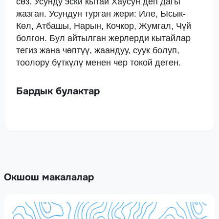
сөз. Усунду эски кытай Хаусун деп дагы
жазган. Усундун турган жери: Иле, Ысык-
Көл, Атбашы, Нарын, Кочкор, Жумгал, Чүй
болгон. Бул айтылган жерлерди кытайлар
тегиз жана чөптүү, жаандуу, суук болуп,
тоолору бүткүлү менен чер токой деген.
Бардык булактар
Окшош макалалар