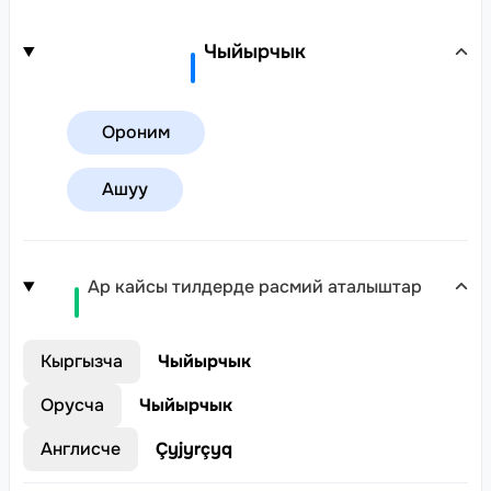
Чыйырчык
Ороним
Ашуу
Ар кайсы тилдерде расмий аталыштар
Кыргызча
Чыйырчык
Орусча
Чыйырчык
Англисче
Çyjyrçyq