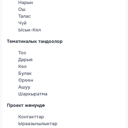
Нарын
Ош
Талас
Чүй
Ысык-Көл
Тематикалык тандоолор
Тоо
Дарыя
Көл
Булак
Өрөөн
Ашуу
Шаркыратма
Проект жөнүндө
Контакттар
Ыраазычылыктар