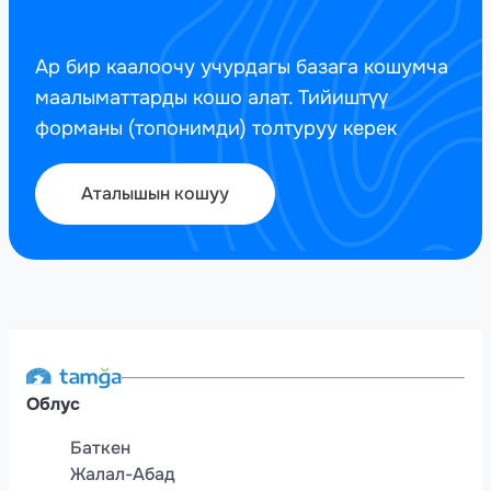
Ар бир каалоочу учурдагы базага кошумча
маалыматтарды кошо алат. Тийиштүү
форманы (топонимди) толтуруу керек
Аталышын кошуу
Облус
Баткен
Жалал-Абад