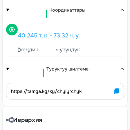
Координаттары
40.245
т. к.
-
73.32
ч. у.
кеңдик
узундук
Туруктуу шилтеме
https://tamga.kg/ky/chyiyrchyk
Иерархия