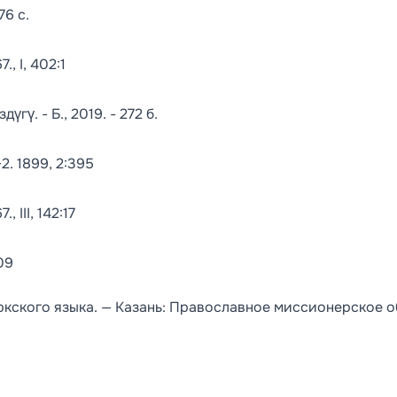
76 с.
., I, 402:1
ү. - Б., 2019. - 272 б.
2. 1899, 2:395
 III, 142:17
09
ркского языка. — Казань: Православное миссионерское 