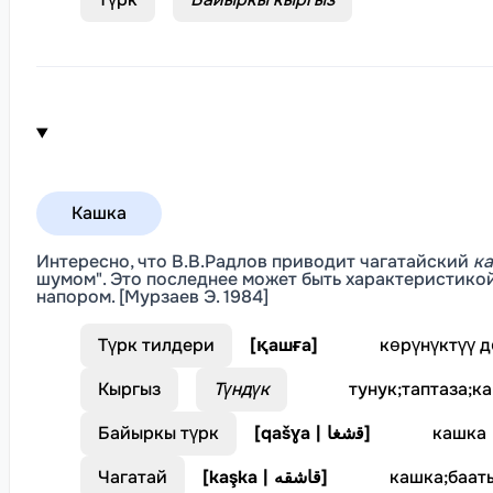
Кашка
Интересно, что В.В.Радлов приводит чагатайский
к
шумом". Это последнее может быть характеристико
напором. [Мурзаев Э. 1984]
Түрк тилдери
[
қашға
]
көрүнүктүү 
Кыргыз
Түндүк
тунук
;
таптаза
;
к
Байыркы түрк
[
qašɣa | ﻗﺷﻐﺎ
]
кашка
Чагатай
[
kaşka | قاشقه
]
кашка
;
баат