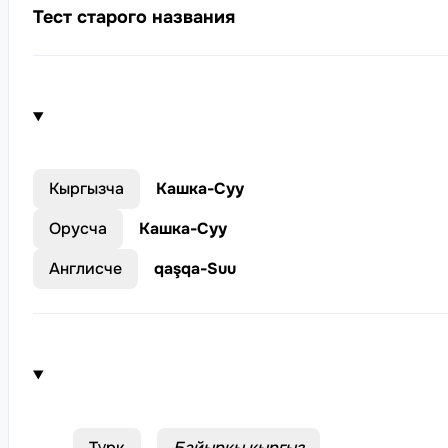
Тест старого названия
Кыргызча
Кашка-Суу
Орусча
Кашка-Суу
Англисче
qaşqa-Suu
Түрк
Байыркы кыргыз