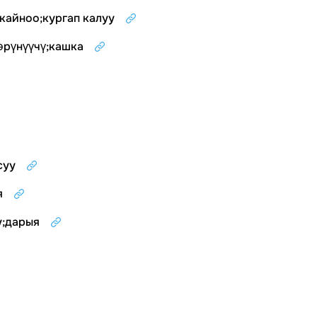
 кайноо
;
кургап калуу
өрүнүүчү
;
кашка
суу
я
у
;
дарыя