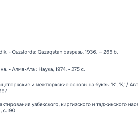
. - Qьzьlorda: Qazaqstan baspasь, 1936. — 266 b.
 - Алма-Ата : Наука, 1974. - 275 с.
тюркские и межтюркские основы на буквы 'К', 'Қ' / Авт.
1997
актирования узбекского, киргизского и таджикского насе
 с.190