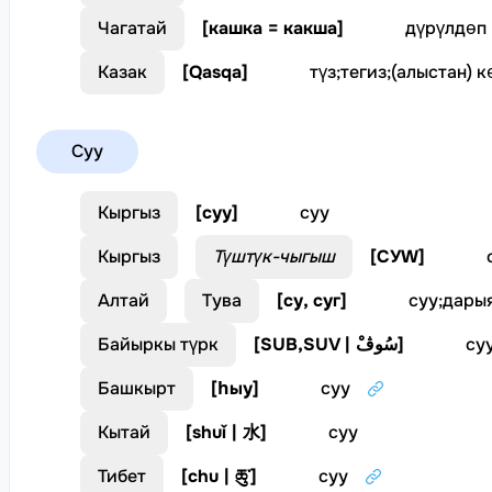
Чагатай
[
кашка = какша
]
дүрүлдөп
Казак
[
Qasqa
]
түз
;
тегиз
;
(алыстан) к
Суу
Кыргыз
[
суу
]
суу
Кыргыз
Түштүк-чыгыш
[
СУW
]
Алтай
Тува
[
су, суг
]
суу
;
дары
Байыркы түрк
[
SUB,SUV | سُوڤْ
]
су
Башкырт
[
һыу
]
суу
Кытай
[
shuǐ | 水
]
суу
Тибет
[
chu | ཆུ་
]
суу