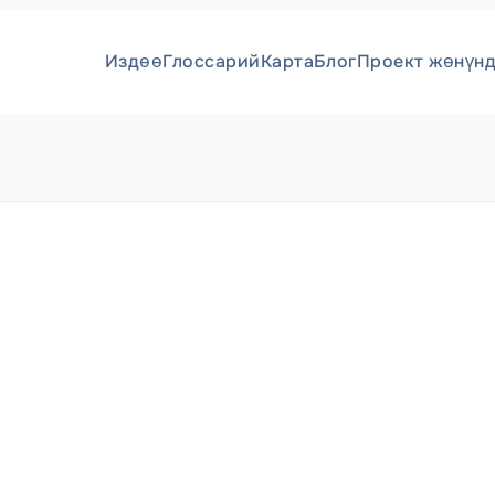
Издөө
Глоссарий
Карта
Блог
Проект жөнүн