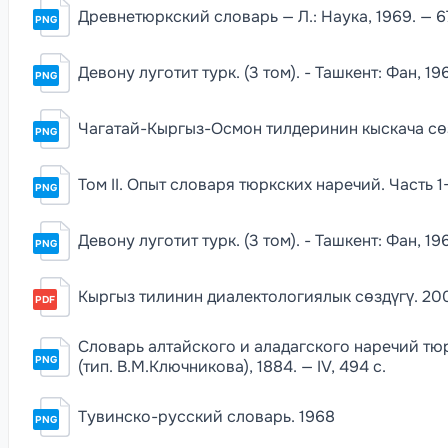
Древнетюркский словарь — Л.: Наука, 1969. — 6
PNG
Девону луготит турк. (3 том). - Ташкент: Фан, 1967
PNG
Чагатай-Кыргыз-Осмон тилдеринин кыскача сөздүг
PNG
Том II. Опыт словаря тюркских наречий. Часть 1-
PNG
Девону луготит турк. (3 том). - Ташкент: Фан, 1967.,
PNG
Кыргыз тилинин диалектологиялык сөздүгү. 20
PDF
Словарь алтайского и аладагского наречий тю
PNG
(тип. В.М.Ключникова), 1884. — IV, 494 c.
Тувинско-русский словарь. 1968
PNG