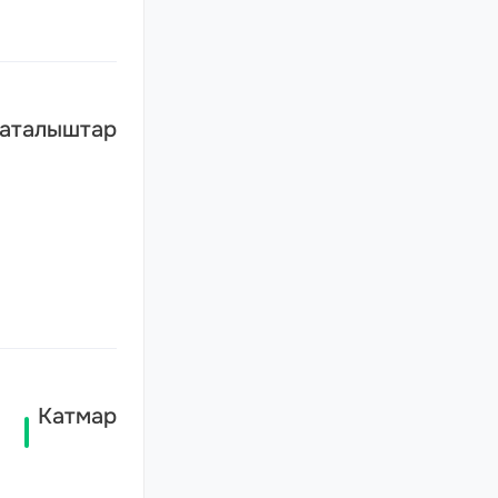
 аталыштар
Катмар