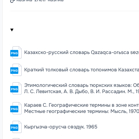
Казахско-русский словарь Qazaqca-orьsca sɵzdik
PNG
Краткий толковый словарь топонимов Казахстана.
PNG
Этимологический словарь тюркских языков: Обще
PNG
Л. С. Левитская, А. В. Дыбо, В. И. Рассадин. М., 
Караев С. Географические термины в зоне конт
PNG
Местные географические термины: Мысль, 1970,
Кыргызча-орусча сөздүк. 1965
PNG