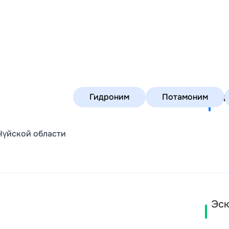
К
Гидроним
Потамоним
Чүйской области
Эск