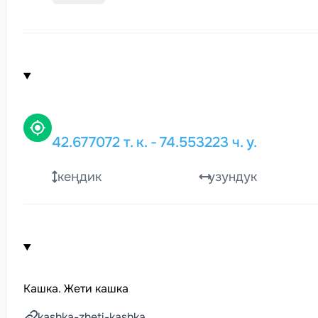
42.677072
т. к.
-
74.553223
ч. у.
кеңдик
узундук
Кашка. Жети кашка
kashka-zheti-kashka