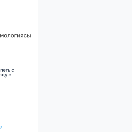
мологиясы
ипеть с
оду с