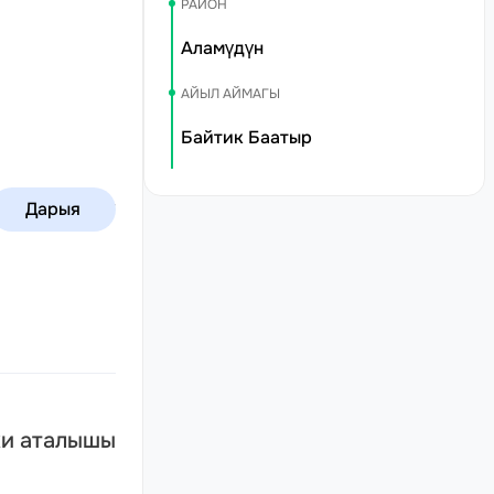
РАЙОН
Аламүдүн
АЙЫЛ АЙМАГЫ
Байтик Баатыр
ашка-Суу
Дарыя
и аталышы