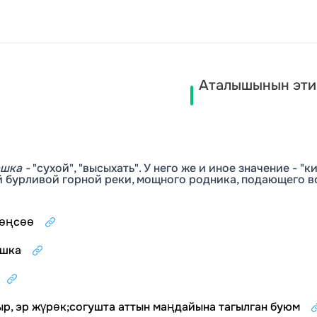
Аталышынын эти
ашка -
"сухой", "высыхать". У него же и иное значение - "к
й бурливой горной реки, мощного родника, подающего в
дөңсөө
ашка
ыр, эр жүрөк
;
согушта аттын маңдайына тагылган буюм