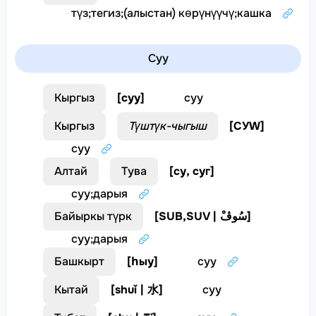
түз
;
тегиз
;
(алыстан) көрүнүүчү
;
кашка
Суу
Кыргыз
[
суу
]
суу
Кыргыз
Түштүк-чыгыш
[
СУW
]
суу
Алтай
Тува
[
су, суг
]
суу
;
дарыя
Байыркы түрк
[
SUB,SUV | سُوڤْ
]
суу
;
дарыя
Башкырт
[
һыу
]
суу
Кытай
[
shuǐ | 水
]
суу