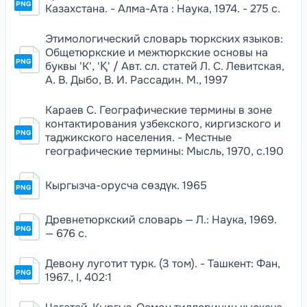
PNG
Казахстана. - Алма-Ата : Наука, 1974. - 275 с.
Этимологический словарь тюркских языков:
Общетюркские и межтюркские основы на
PNG
буквы 'К', 'Қ' / Авт. сл. статей Л. С. Левитская,
А. В. Дыбо, В. И. Рассадин. М., 1997
Караев С. Географические термины в зоне
контактирования узбекского, киргизского и
PNG
таджикского населения. - Местные
географические термины: Мысль, 1970, с.190
Кыргызча-орусча сөздүк. 1965
PNG
Древнетюркский словарь — Л.: Наука, 1969.
PNG
— 676 с.
Девону луготит турк. (3 том). - Ташкент: Фан,
PNG
1967., I, 402:1