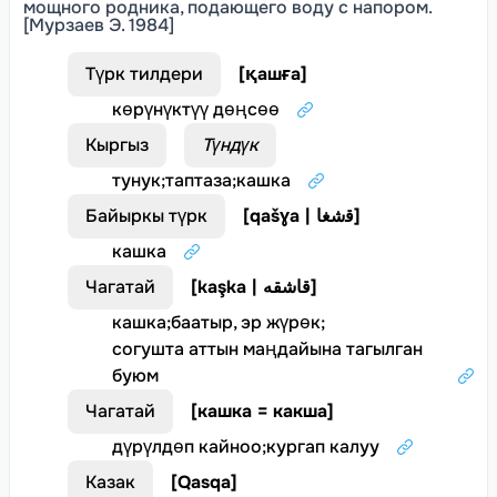
мощного родника, подающего воду с напором.
[Мурзаев Э. 1984]
Түрк тилдери
[
қашға
]
көрүнүктүү дөңсөө
Кыргыз
Түндүк
тунук
;
таптаза
;
кашка
Байыркы түрк
[
qašɣa | ﻗﺷﻐﺎ
]
кашка
Чагатай
[
kaşka | قاشقه
]
кашка
;
баатыр, эр жүрөк
;
согушта аттын маңдайына тагылган
буюм
Чагатай
[
кашка = какша
]
дүрүлдөп кайноо
;
кургап калуу
Казак
[
Qasqa
]