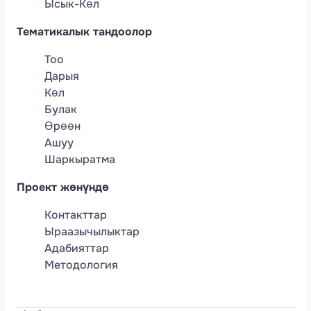
Ысык-Көл
Тематикалык тандоолор
Тоо
Дарыя
Көл
Булак
Өрөөн
Ашуу
Шаркыратма
Проект жөнүндө
Контакттар
Ыраазычылыктар
Адабияттар
Методология