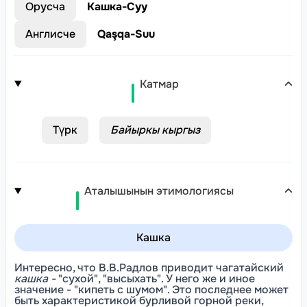
Орусча
Кашка-Суу
Англисче
Qaşqa-Suu
Катмар
Түрк
Байыркы кыргыз
Аталышынын этимологиясы
Кашка
Интересно, что В.В.Радлов приводит чагатайский
кашка -
"сухой", "высыхать". У него же и иное
значение - "кипеть с шумом". Это последнее может
быть характеристикой бурливой горной реки,