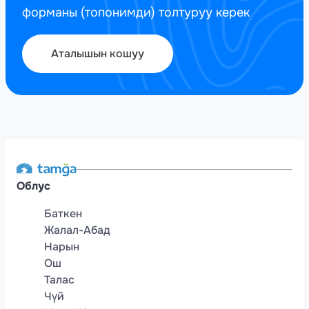
форманы (топонимди) толтуруу керек
Аталышын кошуу
Облус
Баткен
Жалал-Абад
Нарын
Ош
Талас
Чүй