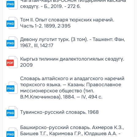
Чагатай-Кыргыз-Осмон тилдеринин кыскача
PNG
сөздүгү. - Б., 2019. - 272 б.
Том II. Опыт словаря тюркских наречий.
PNG
Часть 1-2. 1899, 2:395
Девону луготит турк. (3 том). - Ташкент: Фан,
PNG
1967., III, 142:17
Кыргыз тилинин диалектологиялык сөздүгү.
PDF
2009
Словарь алтайского и аладагского наречий
тюркского языка. — Казань: Православное
PNG
миссионерское общество (тип.
В.М.Ключникова), 1884. — IV, 494 c.
Тувинско-русский словарь. 1968
PNG
Башкирско-русский словарь. Ахмеров К.З.,
Баишев Т.Г., Каримова Г.Р., Юлдашев А.А. -
PNG