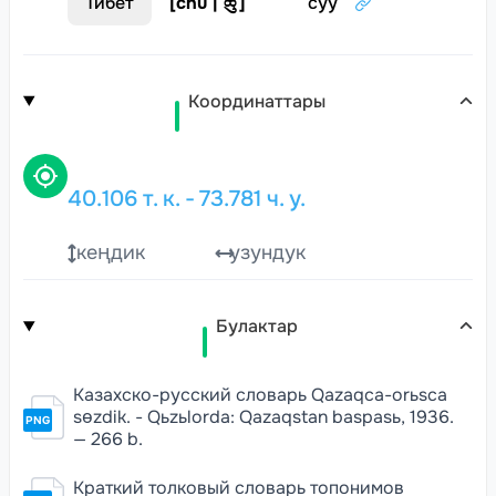
Тибет
[
chu | ཆུ་
]
суу
Координаттары
40.106
т. к.
-
73.781
ч. у.
кеңдик
узундук
Булактар
Казахско-русский словарь Qazaqca-orьsca
sɵzdik. - Qьzьlorda: Qazaqstan baspasь, 1936.
PNG
— 266 b.
Краткий толковый словарь топонимов