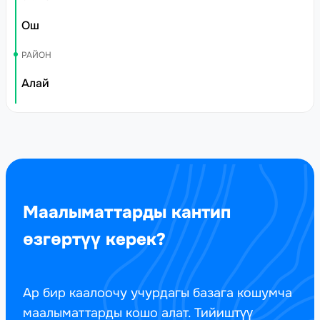
Ош
РАЙОН
Алай
Маалыматтарды кантип
өзгөртүү керек?
Ар бир каалоочу учурдагы базага кошумча
маалыматтарды кошо алат. Тийиштүү