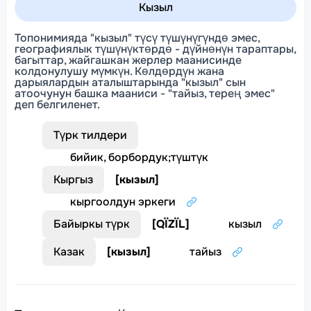
Кызыл
Топонимияда "кызыл" түсү түшүнүгүндө эмес,
географиялык түшүнүктөрдө - дүйнөнүн тараптары,
багыттар, жайгашкан жерлер маанисинде
колдонулушу мүмкүн. Көлдөрдүн жана
дарыялардын аталыштарында "кызыл" сын
атоочунун башка мааниси - "тайыз, терең эмес"
деп белгиленет.
Түрк тилдери
бийик, борбордук
;
түштүк
Кыргыз
[
кызыл
]
кыргоолдун эркеги
Байыркы түрк
[
QÏZÏL
]
кызыл
Казак
[
кызыл
]
тайыз