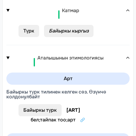
Катмар
Түрк
Байыркы кыргыз
Аталышынын этимологиясы
Арт
Байыркы түрк тилинен келген сөз. Өзүнчө
колдонулбайт
Байыркы түрк
[
ART
]
бел
;
тайпак тоо
;
арт