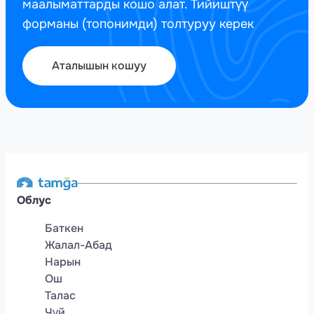
маалыматтарды кошо алат. Тийиштүү
форманы (топонимди) толтуруу керек
Аталышын кошуу
Облус
Баткен
Жалал-Абад
Нарын
Ош
Талас
Чүй