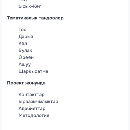
Ысык-Көл
Тематикалык тандоолор
Тоо
Дарыя
Көл
Булак
Өрөөн
Ашуу
Шаркыратма
Проект жөнүндө
Контакттар
Ыраазычылыктар
Адабияттар
Методология