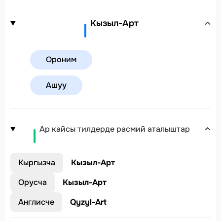
Кызыл-Арт
Ороним
Ашуу
Ар кайсы тилдерде расмий аталыштар
Кыргызча
Кызыл-Арт
Орусча
Кызыл-Арт
Англисче
Qyzyl-Art