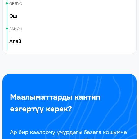
ОБЛУС
Ош
РАЙОН
Алай
Маалыматтарды кантип
өзгөртүү керек?
Ар бир каалоочу учурдагы базага кошумча