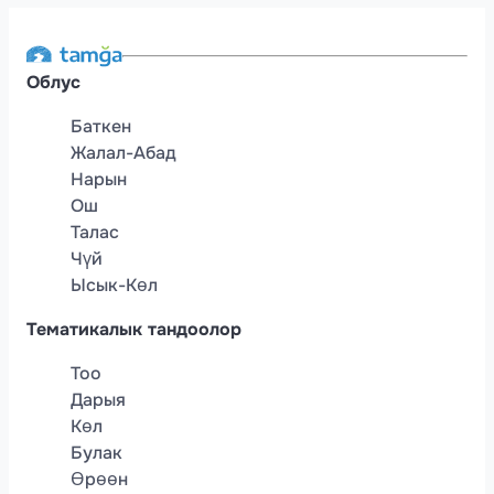
Облус
Баткен
Жалал-Абад
Нарын
Ош
Талас
Чүй
Ысык-Көл
Тематикалык тандоолор
Тоо
Дарыя
Көл
Булак
Өрөөн