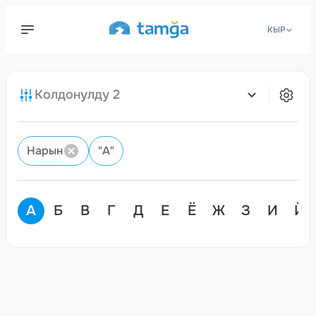
КЫР
Колдонулду
2
Нарын
"
А
"
А
Б
В
Г
Д
Е
Ё
Ж
З
И
Й