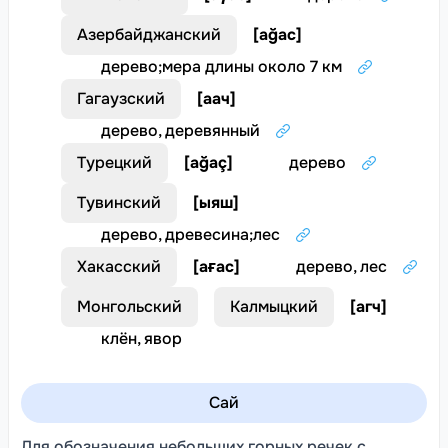
Азербайджанский
[
ağac
]
дерево
;
мера длины около 7 км
Гагаузский
[
аач
]
дерево, деревянный
Турецкий
[
ağaç
]
дерево
Тувинский
[
ыяш
]
дерево, древесина
;
лес
Хакасский
[
ағас
]
дерево, лес
Монгольский
Калмыцкий
[
агч
]
клён, явор
Сай
Для обозначения небольших горных речек с