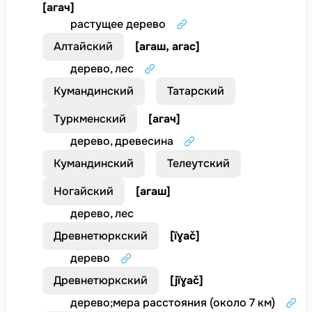
[
агач
]
растущее дерево
Алтайский
[
агаш, агас
]
дерево, лес
Кумандинский
Татарский
Туркменский
[
агач
]
дерево, древесина
Кумандинский
Телеутский
Ногайский
[
агаш
]
дерево, лес
Древнетюркский
[
їɣač
]
дерево
Древнетюркский
[
jїɣač
]
дерево
;
мера расстояния (около 7 км)