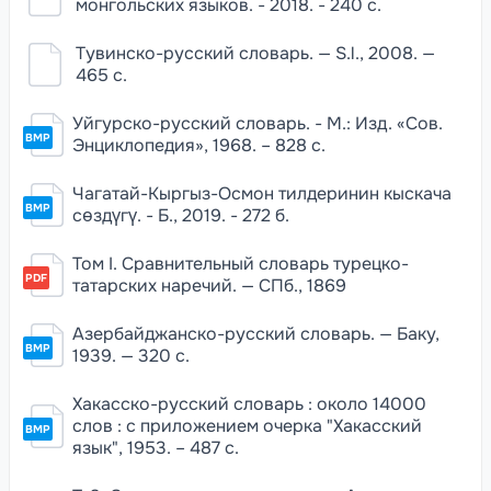
монгольских языков. - 2018. - 240 с.
Тувинско-русский словарь. — S.l., 2008. —
465 с.
Уйгурско-русский словарь. - М.: Изд. «Сов.
BMP
Энциклопедия», 1968. – 828 с.
Чагатай-Кыргыз-Осмон тилдеринин кыскача
BMP
сөздүгү. - Б., 2019. - 272 б.
Том I. Сравнительный словарь турецко-
PDF
татарских наречий. — СПб., 1869
Азербайджанско-русский словарь. — Баку,
BMP
1939. — 320 с.
Хакасско-русский словарь : около 14000
слов : с приложением очерка "Хакасский
BMP
язык", 1953. – 487 с.