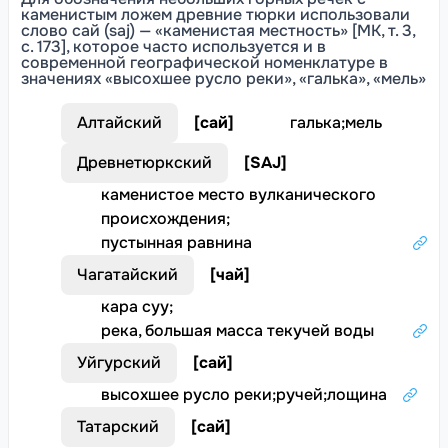
каменистым ложем древние тюрки использовали
слово сай (saj) — «каменистая местность» [МК, т. 3,
с. 173], которое часто используется и в
современной географической номенклатуре в
значениях «высохшее русло реки», «галька», «мель»
Алтайский
[
сай
]
галька
;
мель
Древнетюркский
[
SAJ
]
каменистое место вулканического
происхождения
;
пустынная равнина
Чагатайский
[
чай
]
кара суу
;
река, большая масса текучей воды
Уйгурский
[
сай
]
высохшее русло реки
;
ручей
;
лощина
Татарский
[
сай
]