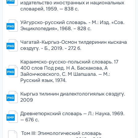
PNG
издательство иностранных и национальных
словарей, 1959. — 838 с.
Уйгурско-русский словарь. - М.: Изд. «Сов.
PNG
Энциклопедия», 1968. – 828 с.
Чагатай-Кыргыз-Осмон тилдеринин кыскача
PNG
сөздүгү. - Б., 2019. - 272 б.
Караимско-русско-польский словарь. 17
400 слов Под ред. Н А. Баскакова, А
PNG
Зайончковского, С. М Шапшала. — М.:
Русский язык, 1974.
Кыргыз тилинин диалектологиялык сөздүгү.
PNG
2009
Древнетюркский словарь — Л.: Наука, 1969.
BMP
— 676 с.
Том III: Этимологический словарь