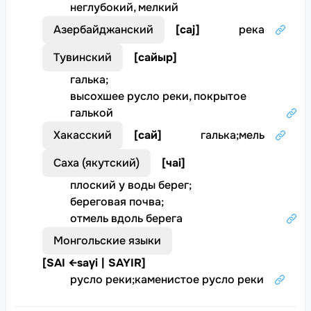
неглубокий, мелкий
Азербайджанский
[
caj
]
река
Тувинский
[
сайыр
]
галька
;
высохшее русло реки, покрытое
галькой
Хакасский
[
сай
]
галька
;
мель
Саха (якутский)
[
чаi
]
плоский у воды берег
;
береговая почва
;
отмель вдоль берега
Монгольские языки
[
SAI ←saγi | SAYIR
]
русло реки
;
каменистое русло реки