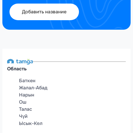
Добавить название
Область
Баткен
Жалал-Абад
Нарын
Ош
Талас
Чүй
Ысык-Көл