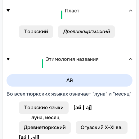
Пласт
Тюркский
Древнекыргызский
Этимология названия
Ай
Во всех тюркских языках означает "луна" и "месяц"
Тюркские языки
[
ай | aj
]
луна, месяц
Древнетюркский
Огузский X-XI вв.
[
a:j | ﺍﺍﻯ
]