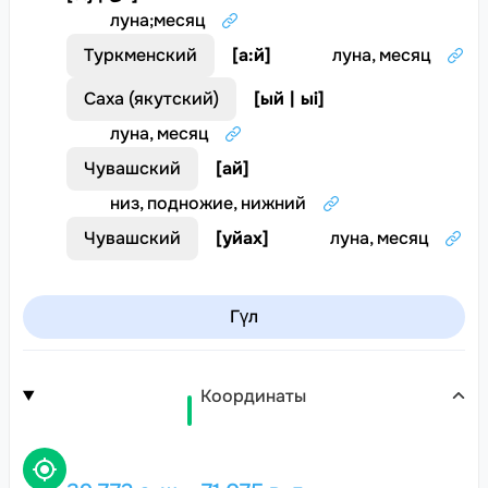
луна
;
месяц
Туркменский
[
а:й
]
луна, месяц
Саха (якутский)
[
ый | ыi
]
луна, месяц
Чувашский
[
ай
]
низ, подножие, нижний
Чувашский
[
уйах
]
луна, месяц
Гүл
Координаты