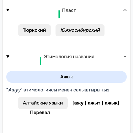
Пласт
Тюркский
Южносибирский
Этимология названия
Ажык
"
Ашуу
" этимологиясы менен салыштырыңыз
Алтайские языки
[
ажу | ажыт | ажык
]
Перевал