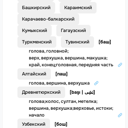
Башкирский
Караимский
Карачаево-балкарский
Кумыкский
Гагаузский
Туркменский
Тувинский
[
баш
]
голова, головной
;
верх, верхушка, вершина, макушка
;
край, конец
;
головная, передняя часть
Алтайский
[
паш
]
голова, вершина, верхушка
Древнетюркский
[
başı | بَشِى
]
голова
;
колос, султан, метелка
;
вершина, верхушка
;
верховье, истоки
;
начало
Узбекский
[
бош
]