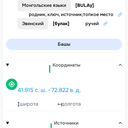
Монгольские языки
[
BULAγ
]
родник, ключ, источник
;
топкое место
Эвенский
[
булак
]
ручей
Башы
Координаты
41.915
с. ш.
-
72.822
в. д.
широта
долгота
Источники