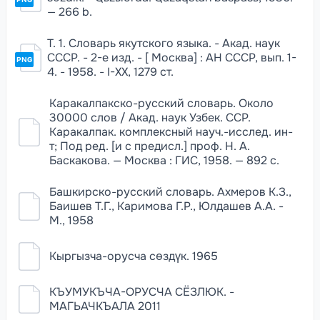
— 266 b.
Т. 1. Словарь якутского языка. - Акад. наук
СССР. - 2-е изд. - [ Москва] : АН СССР, вып. 1-
PNG
4. - 1958. - I-XX, 1279 ст.
Каракалпакско-русский словарь. Около
30000 слов / Акад. наук Узбек. ССР.
Каракалпак. комплексный науч.-исслед. ин-
т; Под ред. [и с предисл.] проф. Н. А.
Баскакова. — Москва : ГИС, 1958. — 892 с.
Башкирско-русский словарь. Ахмеров К.З.,
Баишев Т.Г., Каримова Г.Р., Юлдашев А.А. -
М., 1958
Кыргызча-орусча сөздүк. 1965
КЪУМУКЪЧА-ОРУСЧА СЁЗЛЮК. -
МАГЬАЧКЪАЛА 2011