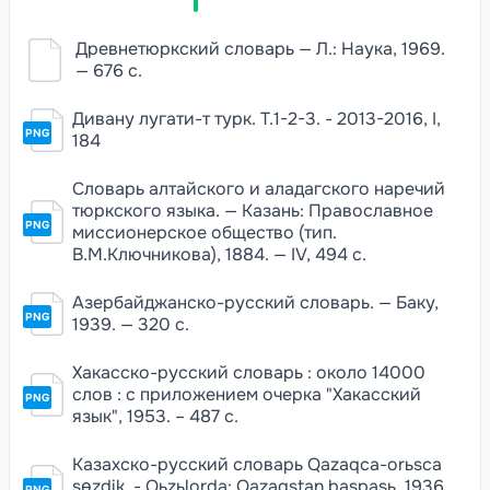
Древнетюркский словарь — Л.: Наука, 1969.
— 676 с.
Дивану лугати-т турк. Т.1-2-3. - 2013-2016, I,
PNG
184
Словарь алтайского и аладагского наречий
тюркского языка. — Казань: Православное
PNG
миссионерское общество (тип.
В.М.Ключникова), 1884. — IV, 494 c.
Азербайджанско-русский словарь. — Баку,
PNG
1939. — 320 с.
Хакасско-русский словарь : около 14000
слов : с приложением очерка "Хакасский
PNG
язык", 1953. – 487 с.
Казахско-русский словарь Qazaqca-orьsca
sɵzdik. - Qьzьlorda: Qazaqstan baspasь, 1936.
PNG