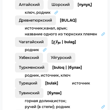
Алтайский
Шорский
[
пулуқ
]
ключ, родник
Древнетюркский
[
BULAQ
]
источник
;
канал, арык
;
название одного из тюркских племен
Чагатайский
[
ﺑوﻟﺎغ | bulag
]
родник
Узбекский
Уйгурский
Туркменский
[
buloq | |булак
]
родник, источник, ключ
Турецкий
[
bulak
]
источник
Тувинский
[
булак
]
горная долина
;
исток
;
ручей (в степи); родник