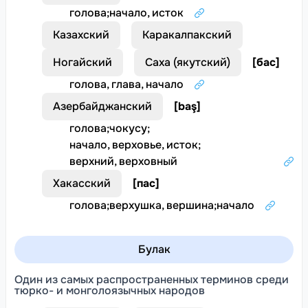
голова
;
начало, исток
Казахский
Каракалпакский
Ногайский
Саха (якутский)
[
бас
]
голова, глава, начало
Азербайджанский
[
baş
]
голова
;
чокусу
;
начало, верховье, исток
;
верхний, верховный
Хакасский
[
пас
]
голова
;
верхушка, вершина
;
начало
Булак
Один из самых распространенных терминов среди
тюрко- и монголоязычных народов