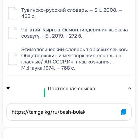
Тувинско-русский словарь. — S.l., 2008. —
465 с.
Чагатай-Кыргыз-Осмон тилдеринин кыскача
сөздүгү. - Б., 2019. - 272 б.
Этимологический словарь тюркских языков:
Общетюркские и межтюркские основы на
гласные/ АН СССР.Ин-т языкознания. —
М.:Наука,1974. — 768 с.
Постоянная ссылка
https://tamga.kg/ru/bash-bulak