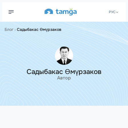
РУС
Блог
Садыбакас Өмүрзаков
Садыбакас Өмүрзаков
Автор