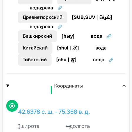
вода
;
река
Древнетюркский
[
SUB,SUV | سُوڤْ
]
вода
;
река
Башкирский
[
һыу
]
вода
Китайский
[
shuǐ | 水
]
вода
Тибетский
[
chu | ཆུ་
]
вода
Координаты
42.6378
с. ш.
-
75.358
в. д.
широта
долгота