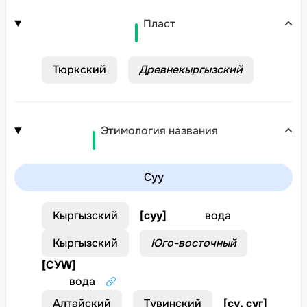
Пласт
Тюркский
Древнекыргызский
Этимология названия
Суу
Кыргызский
[
суу
]
вода
Кыргызский
Юго-восточный
[
СУW
]
вода
Алтайский
Тувинский
[
су, суг
]