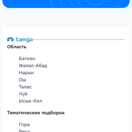
Область
Баткен
Жалал-Абад
Нарын
Ош
Талас
Чүй
Ысык-Көл
Тематические подборки
Гора
Река