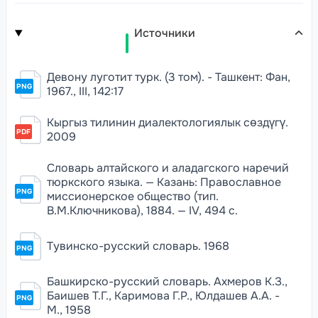
Источники
Девону луготит турк. (3 том). - Ташкент: Фан,
PNG
1967., III, 142:17
Кыргыз тилинин диалектологиялык сөздүгү.
PDF
2009
Словарь алтайского и аладагского наречий
тюркского языка. — Казань: Православное
PNG
миссионерское общество (тип.
В.М.Ключникова), 1884. — IV, 494 c.
Тувинско-русский словарь. 1968
PNG
Башкирско-русский словарь. Ахмеров К.З.,
Баишев Т.Г., Каримова Г.Р., Юлдашев А.А. -
PNG
М., 1958