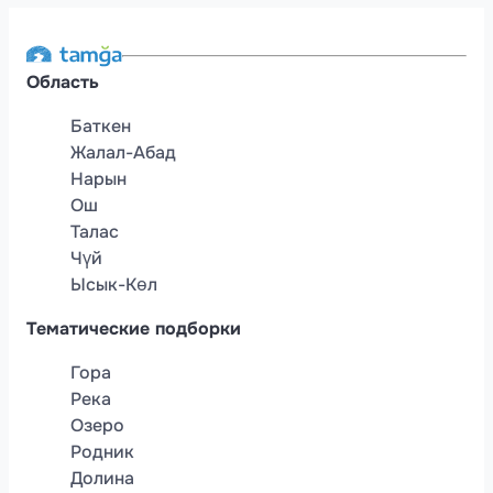
Область
Баткен
Жалал-Абад
Нарын
Ош
Талас
Чүй
Ысык-Көл
Тематические подборки
Гора
Река
Озеро
Родник
Долина