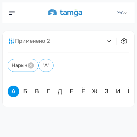
РУС
Применено
2
Нарын
"
А
"
А
Б
В
Г
Д
Е
Ё
Ж
З
И
Й