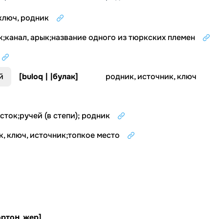
ключ, родник
к
;
канал, арык
;
название одного из тюркских племен
й
[
buloq | |булак
]
родник, источник, ключ
сток
;
ручей (в степи); родник
, ключ, источник
;
топкое место
ртоң жер
]