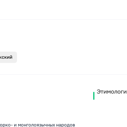
кский
Этимологи
тюрко- и монголоязычных народов