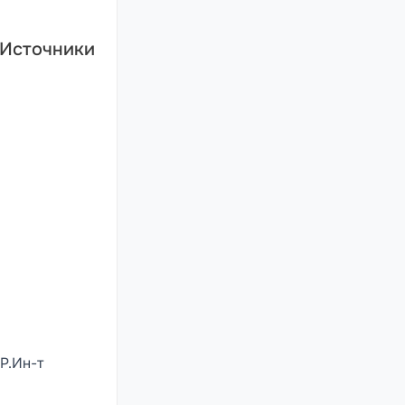
Источники
Р.Ин-т