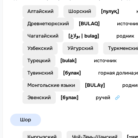
Алтайский
Шорский
[
пулуқ
]
Древнетюркский
[
BULAQ
]
источни
Чагатайский
[
ﺑوﻟﺎغ | bulag
]
родник
Узбекский
Уйгурский
Туркменски
Турецкий
[
bulak
]
источник
Тувинский
[
булак
]
горная долина
;
и
Монгольские языки
[
BULAγ
]
родник
Эвенский
[
булак
]
ручей
Шор
Кыргызский
Чүй-Тянь-Шанский
[
~шо