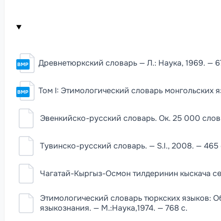
Древнетюркский словарь — Л.: Наука, 1969. — 6
BMP
Том I: Этимологический словарь монгольских язы
BMP
Эвенкийско-русский словарь. Ок. 25 000 слов. 
Тувинско-русский словарь. — S.l., 2008. — 465 
Чагатай-Кыргыз-Осмон тилдеринин кыскача сөздүг
Этимологический словарь тюркских языков: О
языкознания. — М.:Наука,1974. — 768 с.