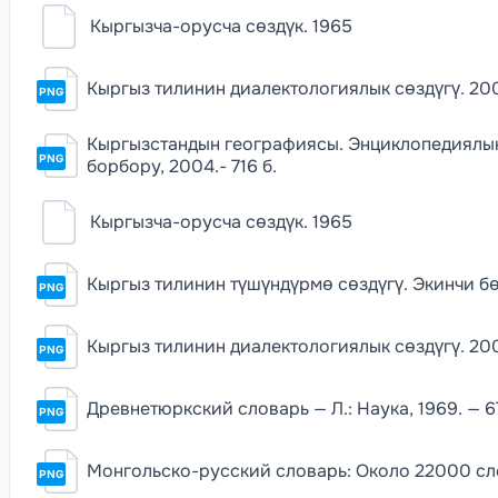
Кыргызча-орусча сөздүк. 1965
Кыргыз тилинин диалектологиялык сөздүгү. 20
PNG
Кыргызстандын географиясы. Энциклопедиялык о
PNG
борбору, 2004.- 716 б.
Кыргызча-орусча сөздүк. 1965
Кыргыз тилинин түшүндүрмө сөздүгү. Экинчи бөл
PNG
Кыргыз тилинин диалектологиялык сөздүгү. 20
PNG
Древнетюркский словарь — Л.: Наука, 1969. — 6
PNG
Монгольско-русский словарь: Около 22000 слов 
PNG