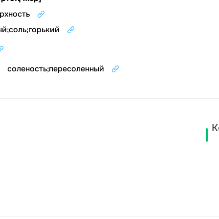
рхность
ый
;
соль
;
горький
соленость
;
пересоленный
К