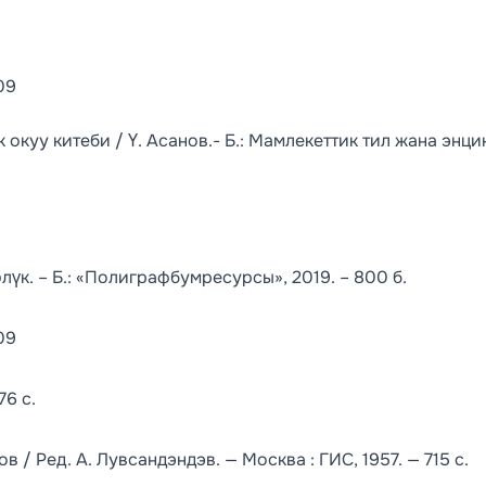
09
куу китеби / Ү. Асанов.- Б.: Мамлекеттик тил жана энц
үк. – Б.: «Полиграфбумресурсы», 2019. – 800 б.
09
76 с.
/ Ред. А. Лувсандэндэв. — Москва : ГИС, 1957. — 715 с.