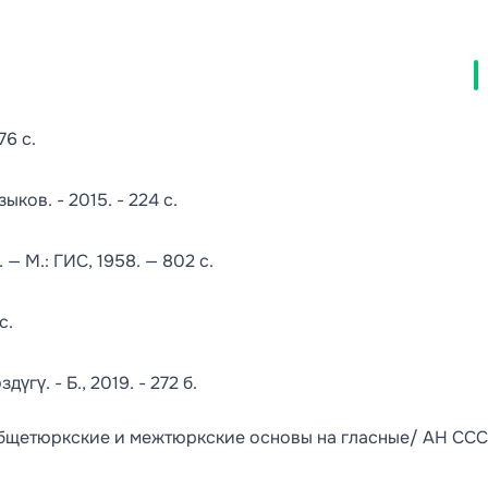
76 с.
ков. - 2015. - 224 с.
— М.: ГИС, 1958. — 802 с.
с.
ү. - Б., 2019. - 272 б.
бщетюркские и межтюркские основы на гласные/ АН ССС