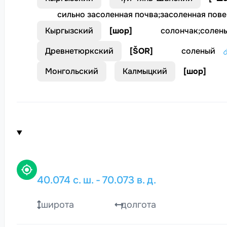
сильно засоленная почва
;
засоленная пове
Кыргызский
[
шор
]
солончак
;
солен
Древнетюркский
[
ŠOR
]
соленый
Монгольский
Калмыцкий
[
шор
]
40.074
с. ш.
-
70.073
в. д.
широта
долгота