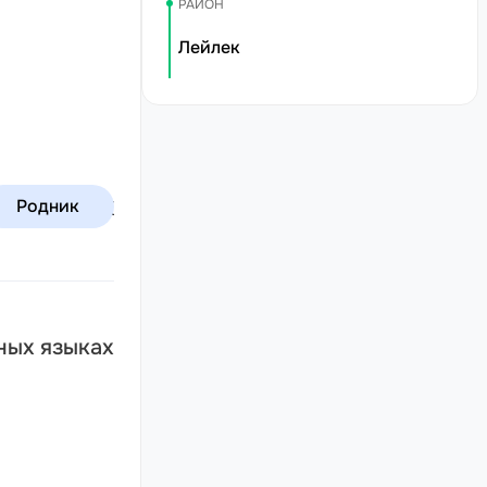
РАЙОН
Лейлек
р-Булак
Родник
ных языках