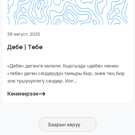
28-август, 2025
Дөбө | Төбө
«Дѳбѳ» дегенге келели. Кыргызда «дѳбѳ» менен
«тѳбѳ» деген сѳздѳрдүн тамыры бир, экѳѳ тең бир
эле түшүнүктѳгү сѳздѳр. Илг...
Кененирээк
Баарын көрүү