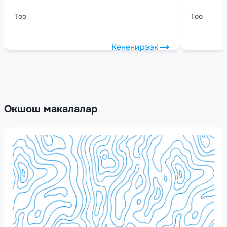
Тоо
Тоо
Кененирээк
Окшош макалалар