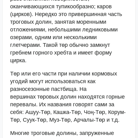
оканчивающихся тупикообразно; каров
(цирков). Нередко это привершинная часть
троговых долин, занятая моренными
отложениями, небольшими ледниковыми
озерами, одним или несколькими
глетчерами. Такой төр обычно замкнут
гребнем горного хребта и имеет форму
цирка.
Төр или его части при наличии кормовых
угодий могут использоваться как
разносезонные пастбища. На
вершинах төровых долин находятся горные
перевалы. Их названия говорят сами за
себя: Ашуу-Төр, Кашка-Төр, Чоң-Төр, Корум-
Төр, Суук-Төр, Муз-Төр, Арчалы-Төр и т.д.
Многие троговые долины, запруженные