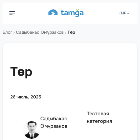
КЫР
Блог
Садыбакас Өмүрзаков
Төр
Төр
26-июль, 2025
Тестовая
Садыбакас
категория
Өмүрзаков