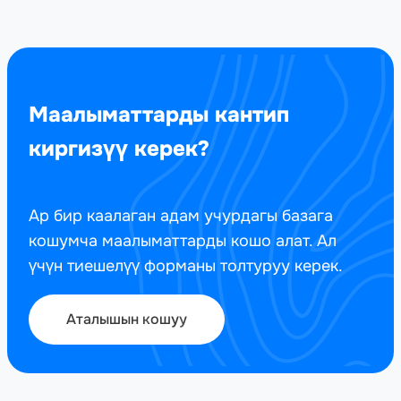
Маалыматтарды кантип
киргизүү керек?
Ар бир каалаган адам учурдагы базага
кошумча маалыматтарды кошо алат. Ал
үчүн тиешелүү форманы толтуруу керек.
Аталышын кошуу