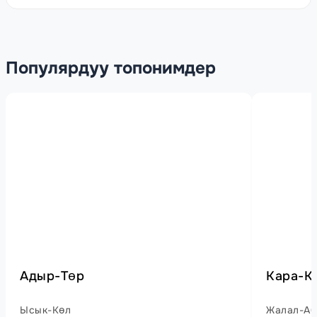
Популярдуу топонимдер
Адыр-Төр
Кара-К
Ысык-Көл
Жалал-Аб