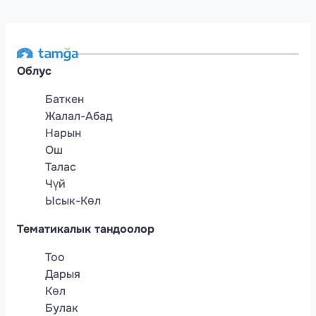
Облус
Баткен
Жалал-Абад
Нарын
Ош
Талас
Чүй
Ысык-Көл
Тематикалык тандоолор
Тоо
Дарыя
Көл
Булак